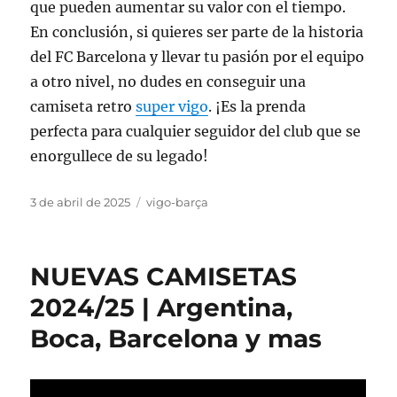
que pueden aumentar su valor con el tiempo.
En conclusión, si quieres ser parte de la historia
del FC Barcelona y llevar tu pasión por el equipo
a otro nivel, no dudes en conseguir una
camiseta retro
super vigo
. ¡Es la prenda
perfecta para cualquier seguidor del club que se
enorgullece de su legado!
Publicado
Categorías
3 de abril de 2025
vigo-barça
el
NUEVAS CAMISETAS
2024/25 | Argentina,
Boca, Barcelona y mas