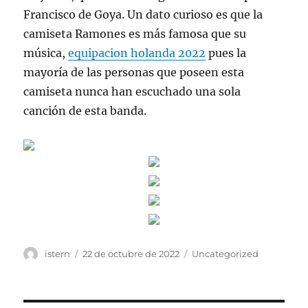
Francisco de Goya. Un dato curioso es que la
camiseta Ramones es más famosa que su
música,
equipacion holanda 2022
pues la
mayoría de las personas que poseen esta
camiseta nunca han escuchado una sola
canción de esta banda.
Autor
Publicado
Categorías
istern
22 de octubre de 2022
Uncategorized
el