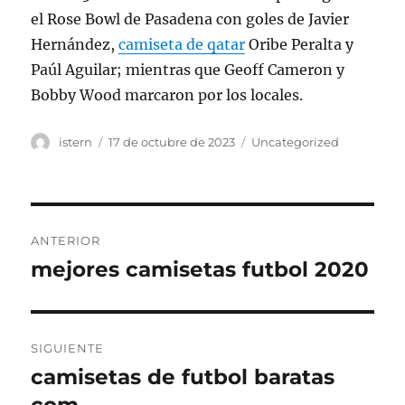
el Rose Bowl de Pasadena con goles de Javier
Hernández,
camiseta de qatar
Oribe Peralta y
Paúl Aguilar; mientras que Geoff Cameron y
Bobby Wood marcaron por los locales.
Autor
Publicado
Categorías
istern
17 de octubre de 2023
Uncategorized
el
Navegación
ANTERIOR
de
mejores camisetas futbol 2020
Entrada
anterior:
entradas
SIGUIENTE
camisetas de futbol baratas
Entrada
siguiente: