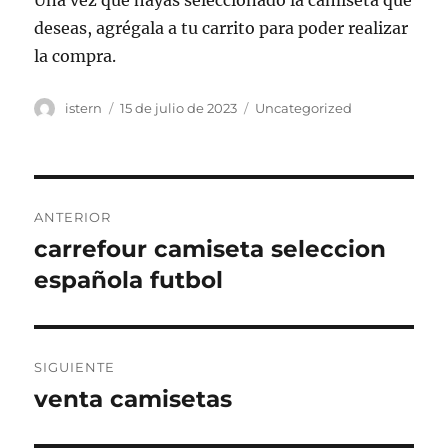
Una vez que hayas seleccionado la camiseta que
deseas, agrégala a tu carrito para poder realizar
la compra.
Autor
Publicado
Categorías
istern
15 de julio de 2023
Uncategorized
el
Navegación
ANTERIOR
de
carrefour camiseta seleccion
Entrada
anterior:
española futbol
entradas
SIGUIENTE
venta camisetas
Entrada
siguiente: