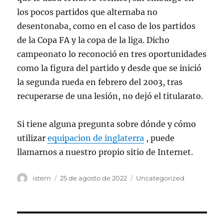
los pocos partidos que alternaba no
desentonaba, como en el caso de los partidos
de la Copa FA y la copa de la liga. Dicho
campeonato lo reconoció en tres oportunidades
como la figura del partido y desde que se inició
la segunda rueda en febrero del 2003, tras
recuperarse de una lesión, no dejó el titularato.
Si tiene alguna pregunta sobre dónde y cómo
utilizar
equipacion de inglaterra
, puede
llamarnos a nuestro propio sitio de Internet.
Autor
Publicado
Categorías
istern
25 de agosto de 2022
Uncategorized
el
Navegación