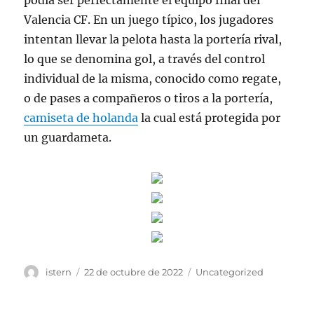
podía ser perfectamente el equipo filial del
Valencia CF. En un juego típico, los jugadores
intentan llevar la pelota hasta la portería rival,
lo que se denomina gol, a través del control
individual de la misma, conocido como regate,
o de pases a compañeros o tiros a la portería,
camiseta de holanda
la cual está protegida por
un guardameta.
Autor
Publicado
Categorías
istern
22 de octubre de 2022
Uncategorized
el