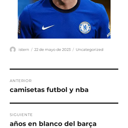
Autor
Publicado
Categorías
istern
22 de mayo de 2023
Uncategorized
el
Navegación
ANTERIOR
de
camisetas futbol y nba
Entrada
anterior:
entradas
SIGUIENTE
años en blanco del barça
Entrada