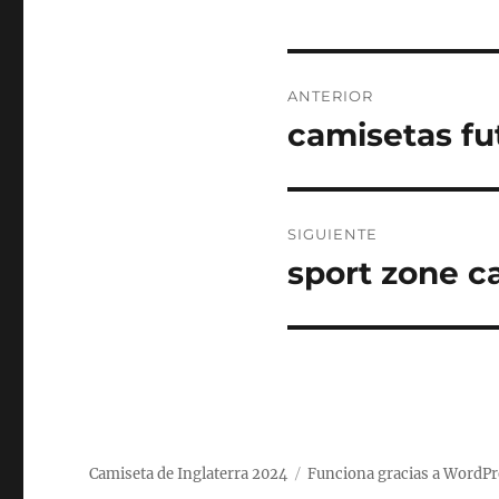
Navegación
ANTERIOR
de
camisetas fu
Entrada
anterior:
entradas
SIGUIENTE
sport zone c
Entrada
siguiente:
Camiseta de Inglaterra 2024
Funciona gracias a WordPr