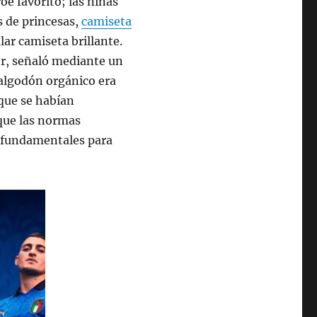
oe favorito; las niñas
s de princesas,
camiseta
lar camiseta brillante.
r, señaló mediante un
 algodón orgánico era
 que se habían
que las normas
on fundamentales para