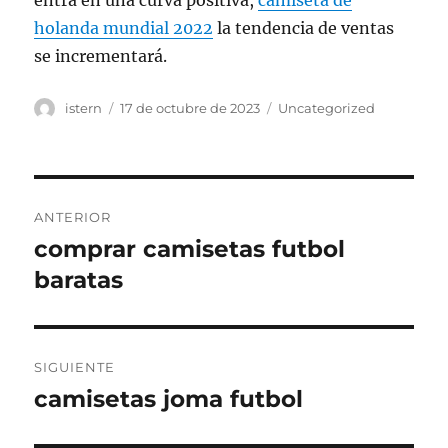
entra en una curva positiva,
camiseta de
holanda mundial 2022
la tendencia de ventas
se incrementará.
Autor
Publicado
Categorías
istern
17 de octubre de 2023
Uncategorized
el
Navegación
ANTERIOR
de
comprar camisetas futbol
Entrada
anterior:
baratas
entradas
SIGUIENTE
camisetas joma futbol
Entrada
siguiente: