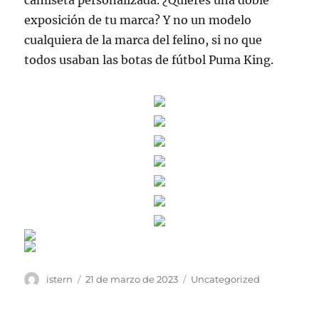
camiseta personalizada. ¿Quieres una doble
exposición de tu marca? Y no un modelo
cualquiera de la marca del felino, si no que
todos usaban las botas de fútbol Puma King.
Autor
Publicado
Categorías
istern
21 de marzo de 2023
Uncategorized
el