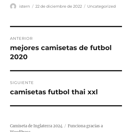
Autor
Publicado
Categorías
istern
22 de diciembre de 2022
Uncategorized
el
Navegación
ANTERIOR
de
mejores camisetas de futbol
Entrada
anterior:
2020
entradas
SIGUIENTE
camisetas futbol thai xxl
Entrada
siguiente:
Camiseta de Inglaterra 2024
Funciona gracias a