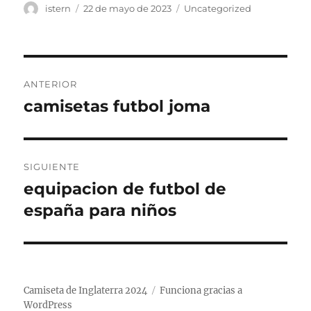
Autor
Publicado
Categorías
istern
22 de mayo de 2023
Uncategorized
el
Navegación
ANTERIOR
de
camisetas futbol joma
Entrada
anterior:
entradas
SIGUIENTE
equipacion de futbol de
Entrada
siguiente:
españa para niños
Camiseta de Inglaterra 2024
Funciona gracias a
WordPress