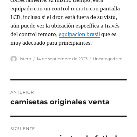
correctamente. Al mismo tiempo, está
equipado con un control remoto con pantalla
LCD, incluso si el dron está fuera de su vista,
aún puede ver la ubicación específica a través
del control remoto,
equipacion brasil
que es
muy adecuado para principiantes.
Autor
Publicado
Categorías
istern
14 de septiembre de 2023
Uncategorized
el
Navegación
ANTERIOR
de
camisetas originales venta
Entrada
anterior:
entradas
SIGUIENTE