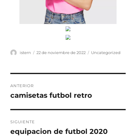
Autor
Publicado
Categorías
istern
22 de noviembre de 2022
Uncategorized
el
Navegación
ANTERIOR
de
camisetas futbol retro
Entrada
anterior:
entradas
SIGUIENTE
equipacion de futbol 2020
Entrada