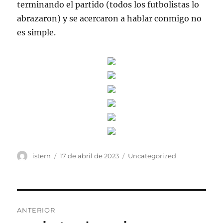
terminando el partido (todos los futbolistas lo
abrazaron) y se acercaron a hablar conmigo no
es simple.
Autor
Publicado
Categorías
istern
17 de abril de 2023
Uncategorized
el
Navegación
ANTERIOR
de