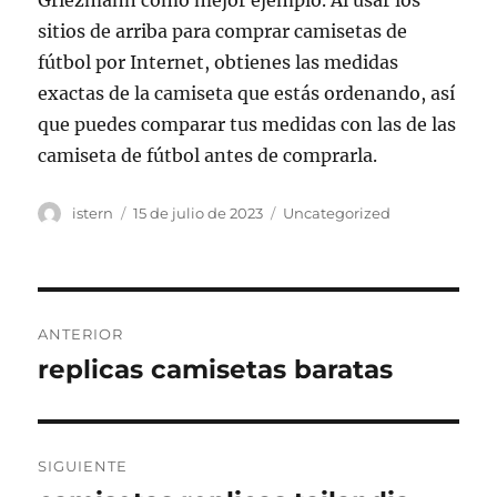
Griezmann como mejor ejemplo. Al usar los
sitios de arriba para comprar camisetas de
fútbol por Internet, obtienes las medidas
exactas de la camiseta que estás ordenando, así
que puedes comparar tus medidas con las de las
camiseta de fútbol antes de comprarla.
Autor
Publicado
Categorías
istern
15 de julio de 2023
Uncategorized
el
Navegación
ANTERIOR
de
replicas camisetas baratas
Entrada
anterior:
entradas
SIGUIENTE