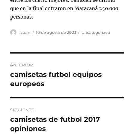
entre los cuatro mejores. También se afirma
que en la final entraron en Maracaná 250.000
personas.
Autor
Publicado
Categorías
istern
10 de agosto de 2023
Uncategorized
el
Navegación
ANTERIOR
de
camisetas futbol equipos
Entrada
anterior:
europeos
entradas
SIGUIENTE
camisetas de futbol 2017
Entrada
siguiente:
opiniones