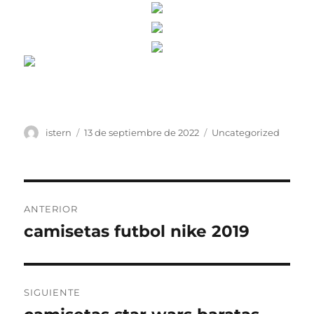
Autor
Publicado
Categorías
istern
13 de septiembre de 2022
Uncategorized
el
Navegación
ANTERIOR
de
camisetas futbol nike 2019
Entrada
anterior:
entradas
SIGUIENTE
Entrada