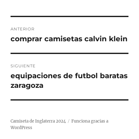
el
Navegación
ANTERIOR
de
comprar camisetas calvin klein
Entrada
anterior:
entradas
SIGUIENTE
equipaciones de futbol baratas
Entrada
siguiente:
zaragoza
Camiseta de Inglaterra 2024
Funciona gracias a
WordPress