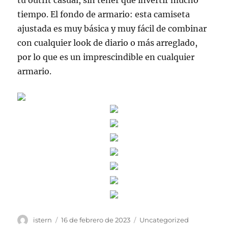
tu outfit casual, sin tener que invertir mucho
tiempo. El fondo de armario: esta camiseta
ajustada es muy básica y muy fácil de combinar
con cualquier look de diario o más arreglado,
por lo que es un imprescindible en cualquier
armario.
Autor
Publicado
Categorías
istern
16 de febrero de 2023
Uncategorized