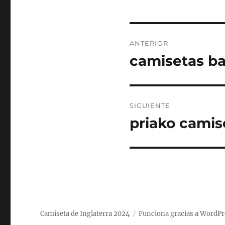
Navegación
ANTERIOR
de
camisetas ba
Entrada
anterior:
entradas
SIGUIENTE
priako camis
Entrada
siguiente:
Camiseta de Inglaterra 2024
Funciona gracias a WordPr