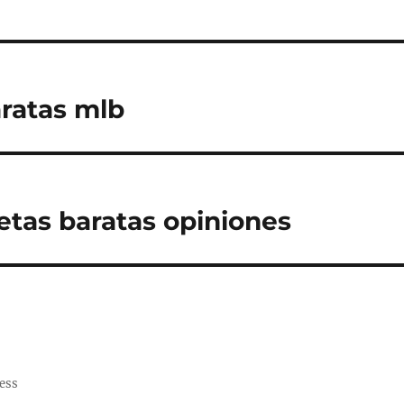
ratas mlb
etas baratas opiniones
ess