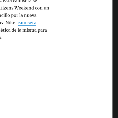
. Esta camiseta se
Citizens Weekend con un
cillo por la nueva
rca Nike,
camiseta
tética de la misma para
o.