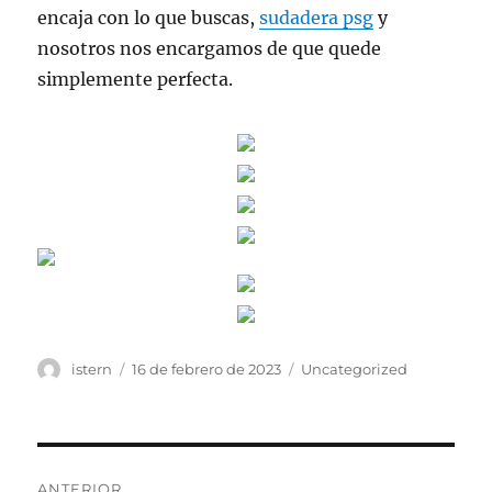
encaja con lo que buscas,
sudadera psg
y
nosotros nos encargamos de que quede
simplemente perfecta.
Autor
Publicado
Categorías
istern
16 de febrero de 2023
Uncategorized
el
Navegación
ANTERIOR