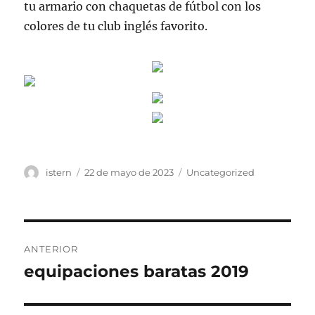
tu armario con chaquetas de fútbol con los
colores de tu club inglés favorito.
Autor
Publicado
Categorías
istern
22 de mayo de 2023
Uncategorized
el
Navegación
ANTERIOR
de
equipaciones baratas 2019
Entrada
anterior:
entradas