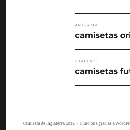
Navegación
ANTERIOR
de
camisetas or
Entrada
anterior:
entradas
SIGUIENTE
camisetas fu
Entrada
siguiente:
Camiseta de Inglaterra 2024
Funciona gracias a WordPr