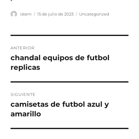
Autor
Publicado
Categorías
istern
15 de julio de 2023
Uncategorized
el
Navegación
ANTERIOR
de
chandal equipos de futbol
Entrada
anterior:
replicas
entradas
SIGUIENTE
camisetas de futbol azul y
Entrada
siguiente:
amarillo