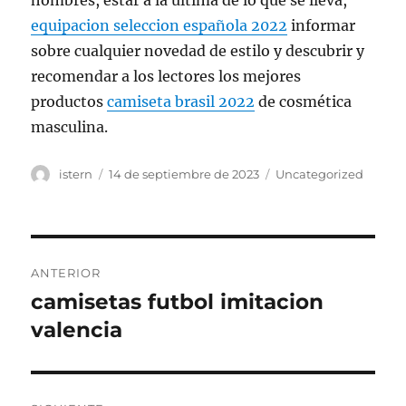
hombres, estar a la última de lo que se lleva,
equipacion seleccion española 2022
informar
sobre cualquier novedad de estilo y descubrir y
recomendar a los lectores los mejores
productos
camiseta brasil 2022
de cosmética
masculina.
Autor
Publicado
Categorías
istern
14 de septiembre de 2023
Uncategorized
el
Navegación
ANTERIOR
de
camisetas futbol imitacion
Entrada
anterior:
valencia
entradas