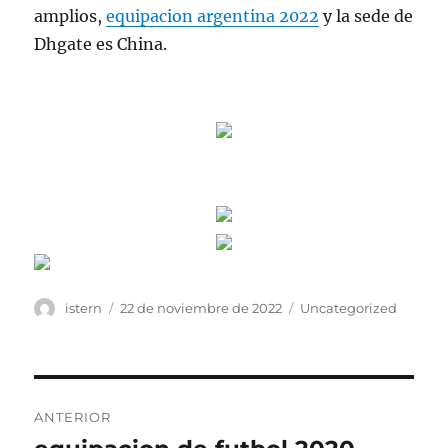
amplios,
equipacion argentina 2022
y la sede de
Dhgate es China.
Autor
Publicado
Categorías
istern
22 de noviembre de 2022
Uncategorized
el
Navegación
ANTERIOR
de
Entrada