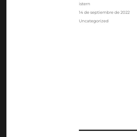
Autor
istern
Publicado
14 de septiembre de 2022
el
Categorías
Uncategorized
Navegación