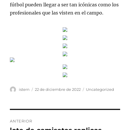
fútbol pueden llegar a ser tan icónicas como los
profesionales que las visten en el campo.
Autor
Publicado
Categorías
istern
22 de diciembre de 2022
Uncategorized
el
Navegación
ANTERIOR
de
Entrada