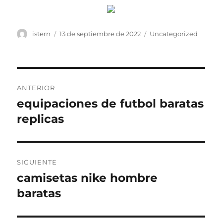
Autor
Publicado
Categorías
istern
13 de septiembre de 2022
Uncategorized
el
Navegación
ANTERIOR
de
equipaciones de futbol baratas
Entrada
anterior:
replicas
entradas
SIGUIENTE
camisetas nike hombre
Entrada
siguiente:
baratas