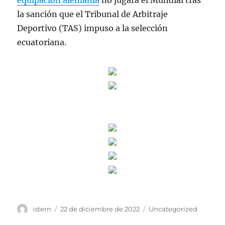
equipacion alemania
no jugará el Mundial tras
la sanción que el Tribunal de Arbitraje
Deportivo (TAS) impuso a la selección
ecuatoriana.
Autor
Publicado
Categorías
istern
22 de diciembre de 2022
Uncategorized
el