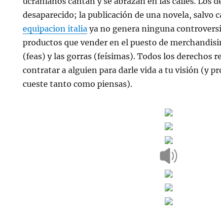
ucranianos cantan y se abrazan en las calles. Los d
desaparecido; la publicación de una novela, salvo 
equipacion italia
ya no genera ninguna controversia
productos que vender en el puesto de merchandisin
(feas) y las gorras (feísimas). Todos los derechos re
contratar a alguien para darle vida a tu visión (y 
cueste tanto como piensas).