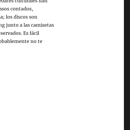
ebates culturales han
casos contados,
; los discos son
g junto a las camisetas
servados. Es fácil
probablemente no te