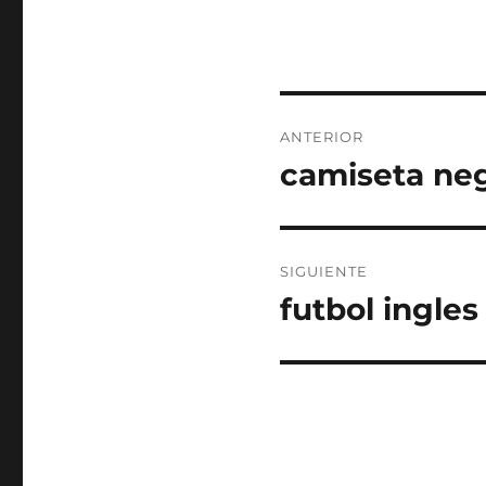
Navegación
ANTERIOR
de
camiseta neg
Entrada
anterior:
entradas
SIGUIENTE
futbol ingles 
Entrada
siguiente: