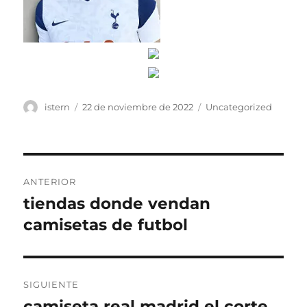
Autor
Publicado
Categorías
istern
22 de noviembre de 2022
Uncategorized
el
Navegación
ANTERIOR
de
tiendas donde vendan
Entrada
anterior:
camisetas de futbol
entradas
SIGUIENTE
camiseta real madrid el corte
Entrada