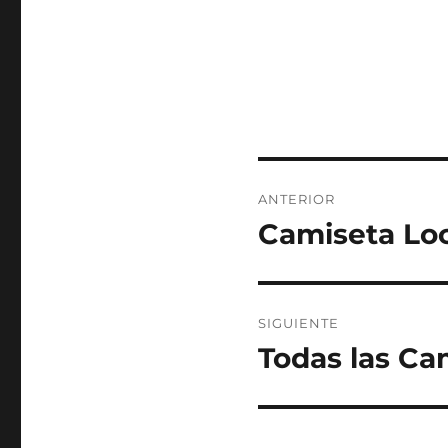
Navegación
ANTERIOR
de
Camiseta Loc
Entrada
anterior:
entradas
SIGUIENTE
Todas las Ca
Entrada
siguiente: