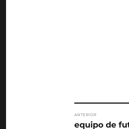
Navegación
ANTERIOR
de
equipo de fu
Entrada