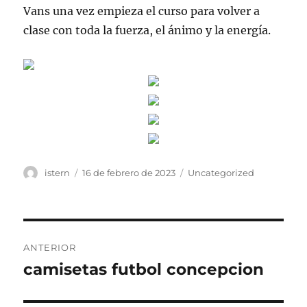
Vans una vez empieza el curso para volver a
clase con toda la fuerza, el ánimo y la energía.
Autor
Publicado
Categorías
istern
16 de febrero de 2023
Uncategorized
el
Navegación
ANTERIOR
de
camisetas futbol concepcion
Entrada
anterior:
entradas