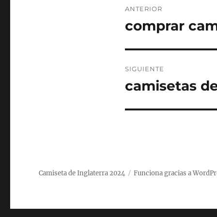
ANTERIOR
de
comprar cami
Entrada
anterior:
entradas
SIGUIENTE
camisetas de
Entrada
siguiente:
Camiseta de Inglaterra 2024
Funciona gracias a WordPr