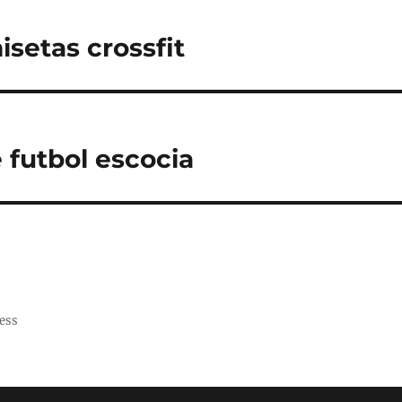
setas crossfit
 futbol escocia
ess