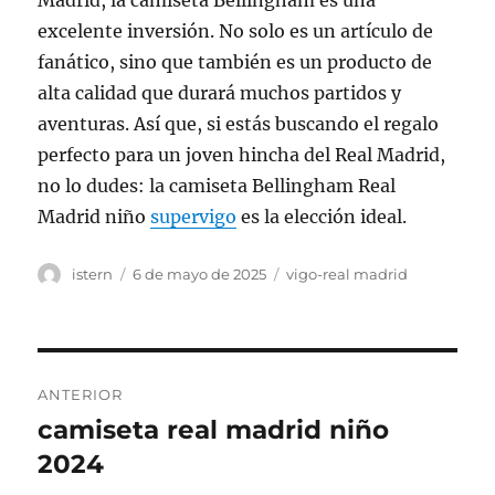
Madrid, la camiseta Bellingham es una
excelente inversión. No solo es un artículo de
fanático, sino que también es un producto de
alta calidad que durará muchos partidos y
aventuras. Así que, si estás buscando el regalo
perfecto para un joven hincha del Real Madrid,
no lo dudes: la camiseta Bellingham Real
Madrid niño
supervigo
es la elección ideal.
Autor
Publicado
Categorías
istern
6 de mayo de 2025
vigo-real madrid
el
Navegación
ANTERIOR
de
camiseta real madrid niño
Entrada
anterior:
2024
entradas