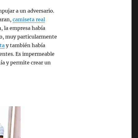
mpujar a un adversario.
naran,
camiseta real
in, la empresa había
do, muy particularmente
eta
y también había
nentes. Es impermeable
mía y permite crear un