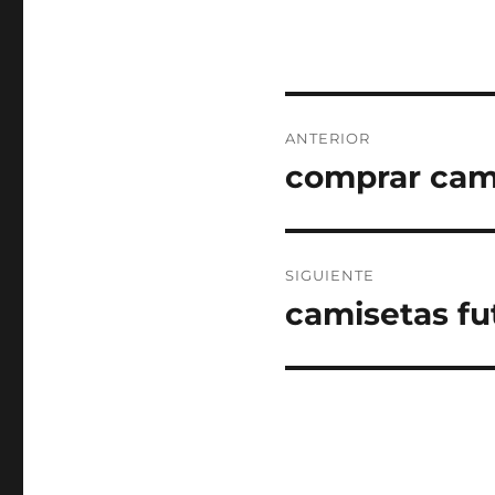
Navegación
ANTERIOR
de
comprar cam
Entrada
anterior:
entradas
SIGUIENTE
camisetas fu
Entrada
siguiente: