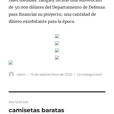
tales medidas. Langley recibió una subvención
de 50.000 dólares del Departamento de Defensa
para financiar su proyecto; una cantidad de
dinero exorbitante para la época.
Autor
Publicado
Categorías
istern
13 de septiembre de 2022
Uncategorized
el
Navegación
ANTERIOR
de
camisetas baratas
Entrada