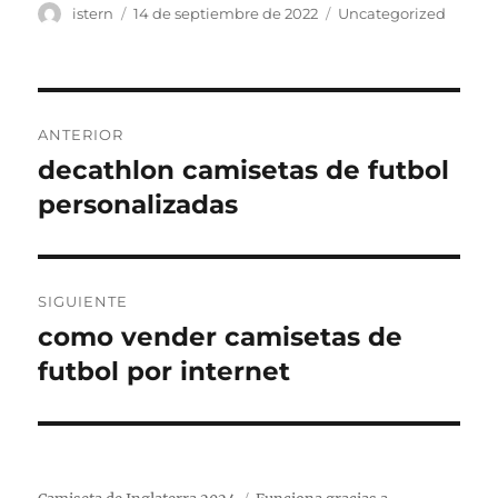
Autor
Publicado
Categorías
istern
14 de septiembre de 2022
Uncategorized
el
Navegación
ANTERIOR
de
decathlon camisetas de futbol
Entrada
anterior:
personalizadas
entradas
SIGUIENTE
como vender camisetas de
Entrada
siguiente:
futbol por internet