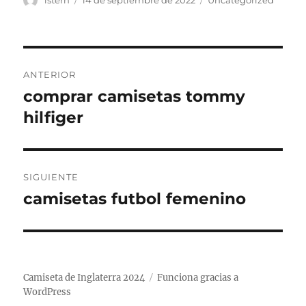
istern
14 de septiembre de 2022
Uncategorized
el
Navegación
ANTERIOR
de
comprar camisetas tommy
Entrada
anterior:
hilfiger
entradas
SIGUIENTE
camisetas futbol femenino
Entrada
siguiente:
Camiseta de Inglaterra 2024
Funciona gracias a
WordPress