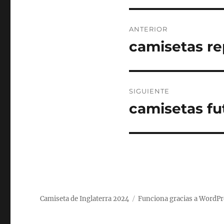
Navegación
ANTERIOR
de
camisetas rep
Entrada
anterior:
entradas
SIGUIENTE
camisetas fu
Entrada
siguiente:
Camiseta de Inglaterra 2024
Funciona gracias a WordPr