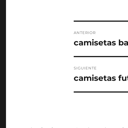
Navegación
ANTERIOR
de
camisetas ba
Entrada
anterior:
entradas
SIGUIENTE
camisetas fu
Entrada
siguiente: